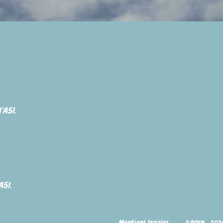
'A51.
A51.
Mentions legales
© RCKN - 202