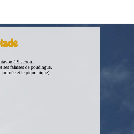
lade
ntavon à Sisteron.
t ses falaises de poudingue.
 journée et le pique nique).
h