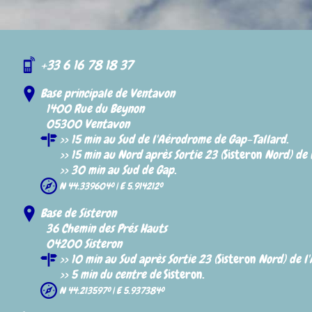
+33 6 16 78 18 37
Base principale de Ventavon
1400 Rue du Beynon
05300 Ventavon
>> 15 min au Sud de l'Aérodrome de
Gap
-
Tallard
.
>> 15 min au Nord après Sortie 23 (
Sisteron
Nord) de l
>> 30 min au Sud de
Gap
.
N 44.339604º | E 5.914212º
Base de Sisteron
36 Chemin des Prés Hauts
04200 Sisteron
>> 10 min au Sud après Sortie 23 (
Sisteron
Nord) de l'
>> 5 min du centre de
Sisteron
.
N 44.213597º | E 5.937384º